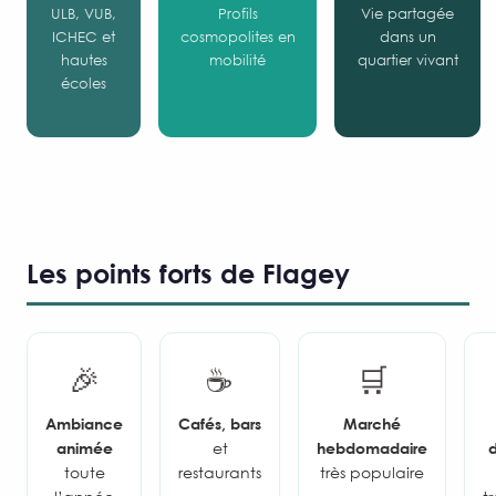
ULB, VUB,
Profils
Vie partagée
ICHEC et
cosmopolites en
dans un
hautes
mobilité
quartier vivant
écoles
Les points forts de Flagey
🎉
☕
🛒
Ambiance
Cafés, bars
Marché
animée
et
hebdomadaire
d
toute
restaurants
très populaire