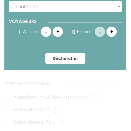
VOYAGEURS
Adultes
-
+
Enfants
-
+
Rechercher
TYPES DE LOGEMENTS
Appartements & Studios meublés
61
Bed & breakfast
7
Colocations & Kots
35