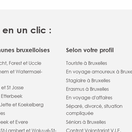
en un clic :
nes bruxelloises
Selon votre profil
ht, Forest et Uccle
Touriste à Bruxelles
em et Watermael-
En voyage amoureux à Bruxe
Stagiaire à Bruxelles
 et St Josse
Erasmus à Bruxelles
t Etterbeek
En voyage d'affaires
Jette et Koekelberg
Séparé, divorcé, situation
les
compliquée
eek et Evere
Séniors à Bruxelles
St-Lambert et Woluwé-St-
Contrat Volontariat V.I.E.