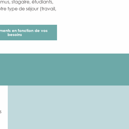
smus, stagaire, étudiants,
re type de séjour (travail,
ments en fonction de vos
besoins
s