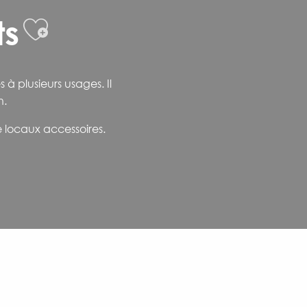
ts
Ajouter aux favori
 plusieurs usages. Il
n.
e locaux accessoires.