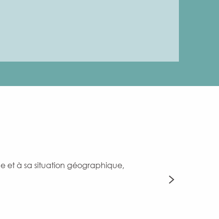
Les attrac
ne et à sa situation géographique,
Découvrez Bruxell
saura vous sédui
Découvrir