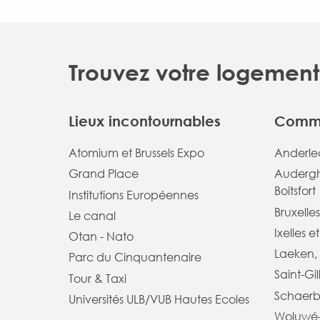
Trouvez votre logement 
Lieux incontournables
Commu
Atomium et Brussels Expo
Anderlec
Grand Place
Audergh
Boitsfort
Institutions Européennes
Bruxelles
Le canal
Ixelles e
Otan - Nato
Laeken, 
Parc du Cinquantenaire
Saint-Gil
Tour & Taxi
Schaerb
Universités ULB/VUB Hautes Ecoles
Woluwé-