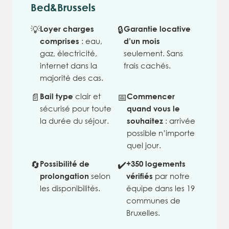
Bed&Brussels
💡
Loyer charges
🔒
Garantie locative
comprises
: eau,
d’un mois
gaz, électricité,
seulement. Sans
internet dans la
frais cachés.
majorité des cas.
📄
Bail type
clair et
📅
Commencer
sécurisé pour toute
quand vous le
la durée du séjour.
souhaitez
: arrivée
possible n’importe
quel jour.
🔄
Possibilité de
✔️
+350 logements
prolongation
selon
vérifiés
par notre
les disponibilités.
équipe dans les 19
communes de
Bruxelles.