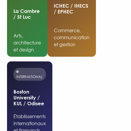
ICHEC / IHECS
La Cambre
/ EPHEC
/ St Luc
Commerce,
Arts,
communication
architecture
et gestion
et design
🌐
INTERNATIONAL
Boston
University /
KUL / Odisee
Établissements
internationaux
et flamands