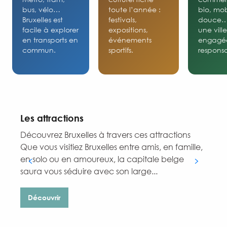
bus, vélo…
toute l’année :
bio, mob
Bruxelles est
festivals,
douce
facile à explorer
expositions,
une ville
en transports en
événements
engagé
commun.
sportifs.
respons
Les attractions
Découvrez Bruxelles à travers ces attractions
D
Que vous visitiez Bruxelles entre amis, en famille,
N
en solo ou en amoureux, la capitale belge
é
saura vous séduire avec son large...
i
Découvrir