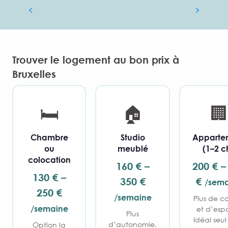
Découvrez nos colocations et kots
Trouver le logement au bon prix à
Bruxelles
🛏️
🏠
🏢
Chambre
Studio
Apparte
ou
meublé
(1–2 c
colocation
160 € –
200 € –
130 € –
350 €
€
/sem
250 €
/semaine
Plus de co
/semaine
et d’esp
Plus
Idéal seul
d’autonomie.
Option la