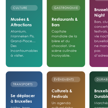
CULTURE
GASTRONOMIE
Brussel
Night
Musées &
Restaurants &
Bars, clu
Attractions
Bars
concerts
Atomium,
Capitale
festivals
Manneken Pis,
mondiale de la
vie noc
Grand-Place…
bière et du
bruxello
Des
chocolat. Une
ne man
incontournables
scène culinaire
pas
à visiter.
incroyable.
d’adress
ÉVÉNEMENTS
DURAB
TRANSPORTS
Culturels &
Bruxell
Se déplacer
Festivals
Durabl
à Bruxelles
Un agenda
Marchés
Métro, tram,
culturel riche
commer