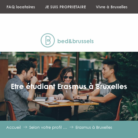
Aller
FAQ locataires
JE SUIS PROPRIETAIRE
Vivre à Bruxelles
au
contenu
NEWS
principal
Etre étudiant Erasmus à Bruxelles
Accueil
Selon votre profil …
Erasmus à Bruxelles