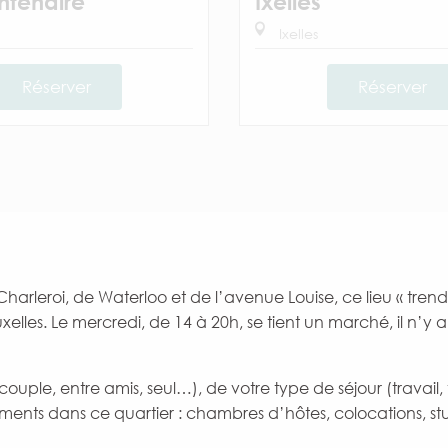
ntenaire
Ixelles
Ixelles
Réserver
Réserver
Charleroi, de Waterloo et de l’avenue Louise, ce lieu « tren
elles. Le mercredi, de 14 à 20h, se tient un marché, il n’y 
 couple, entre amis, seul…), de votre type de séjour (travai
ments dans ce quartier : chambres d’hôtes, colocations, 