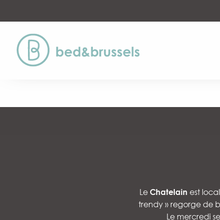
Aller
au
contenu
principal
Le
Chatelain
est local
trendy » regorge de ba
Le mercredi se