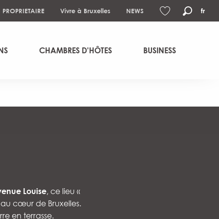
S PROPRIETAIRE
Vivre à Bruxelles
NEWS
fr
Recher
Voir les favoris
NS
CHAMBRES D'HÔTES
BUSINESS
venue Louise
, ce lieu «
é au cœur de Bruxelles.
re en terrasse.