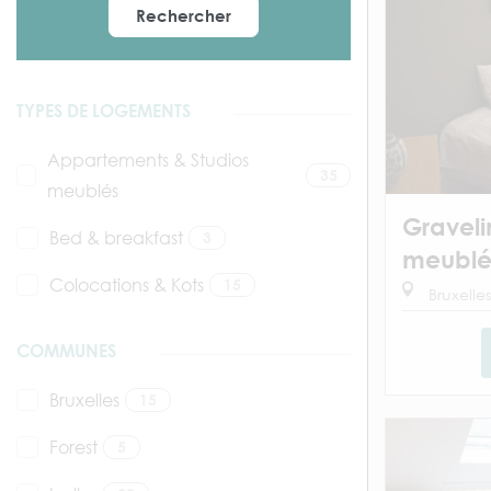
Rechercher
TYPES DE LOGEMENTS
Appartements & Studios
35
meublés
Graveli
Bed & breakfast
3
meublé
Colocations & Kots
15
Bruxelles
COMMUNES
Bruxelles
15
Forest
5