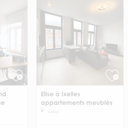
nd
Elise à Ixelles
me
appartements meublés
Ixelles