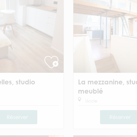
lles, studio
La mezzanine, stu
é
meublé
Uccle
Réserver
Réserver