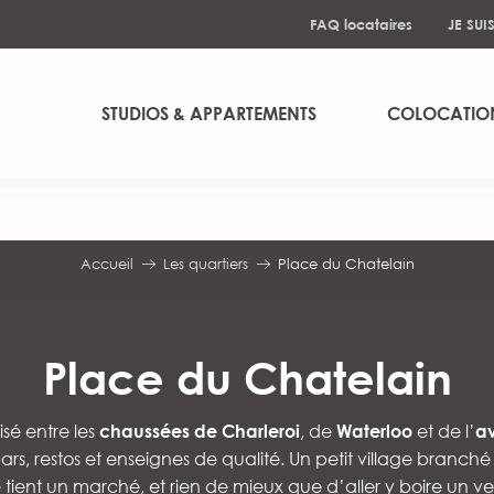
FAQ locataires
JE SUI
STUDIOS & APPARTEMENTS
COLOCATIO
Accueil
Les quartiers
Place du Chatelain
Place du Chatelain
isé entre les
chaussées de Charleroi
, de
Waterloo
et de l’
a
rs, restos et enseignes de qualité. Un petit village branch
 tient un marché, et rien de mieux que d’aller y boire un ver