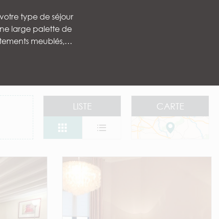
 votre type de séjour
ne large palette de
artements meublés,…
 aux favoris
LISTE
CARTE