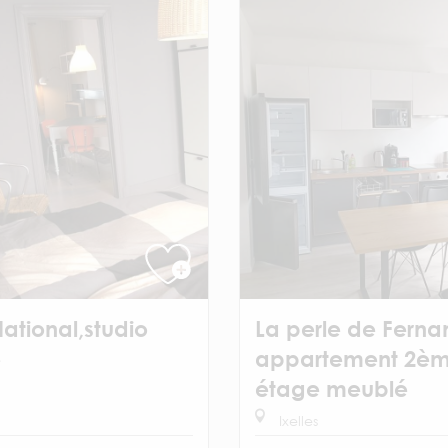
National,studio
La perle de Ferna
é
appartement 2è
étage meublé
Ixelles