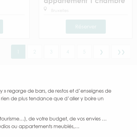
appartement 1 chambre
Bruxelles
Réserver
1
2
3
4
5
❯
❯❯
dy » regorge de bars, de restos et d’enseignes de
a rien de plus tendance que d’aller y boire un
l, tourisme…), de votre budget, de vos envies …
studios ou appartements meublés,…