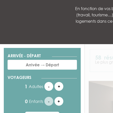
En fonction de vos b
(travail, tourisme
logements dans ce 
ARRIVÉE - DÉPART
58
rés
Le plus g
VOYAGEURS
Adultes
-
+
Enfants
-
+