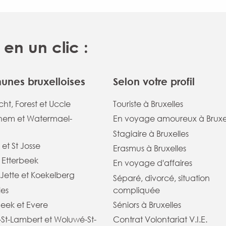
en un clic :
nes bruxelloises
Selon votre profil
ht, Forest et Uccle
Touriste à Bruxelles
em et Watermael-
En voyage amoureux à Bruxe
Stagiaire à Bruxelles
 et St Josse
Erasmus à Bruxelles
t Etterbeek
En voyage d'affaires
Jette et Koekelberg
Séparé, divorcé, situation
les
compliquée
eek et Evere
Séniors à Bruxelles
St-Lambert et Woluwé-St-
Contrat Volontariat V.I.E.