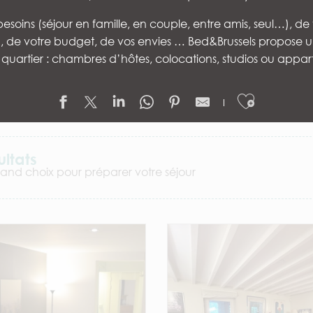
esoins (séjour en famille, en couple, entre amis, seul…), de
…), de votre budget, de vos envies … Bed&Brussels propose u
quartier : chambres d’hôtes, colocations, studios ou app
Ajouter
ultats
rand choix pour préparer votre séjour