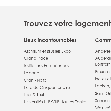
Trouvez votre logement 
Lieux incontournables
Commu
Atomium et Brussels Expo
Anderlec
Grand Place
Audergh
Boitsfort
Institutions Européennes
Bruxelles
Le canal
Ixelles e
Otan - Nato
Laeken, 
Parc du Cinquantenaire
Saint-Gil
Tour & Taxi
Schaerb
Universités ULB/VUB Hautes Ecoles
Woluwé-