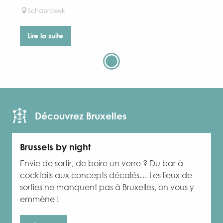
Schaerbeek
Lire la suite
Découvrez Bruxelles
Brussels by night
Envie de sortir, de boire un verre ? Du bar à
D
cocktails aux concepts décalés… Les lieux de
c
sorties ne manquent pas à Bruxelles, on vous y
emmène !
B