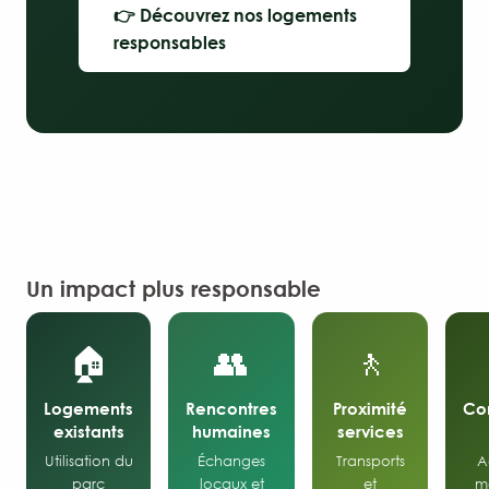
👉 Découvrez nos logements
responsables
Un impact plus responsable
🏠
👥
🚶
Logements
Rencontres
Proximité
Co
existants
humaines
services
Utilisation du
Échanges
Transports
A
parc
locaux et
et
m