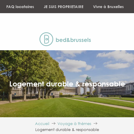
Aller
FAQ locataires
JE SUIS PROPRIETAIRE
Vivre à Bruxelles
au
contenu
NEWS
principal
Logement durable & responsable
Accueil
Voyage à thèmes
Logement durable & responsable