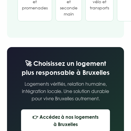
et
et
vélo et
promenades
seconde
transports
main
🚀 Choisissez un logement
plus responsable à Bruxelles
Logements vérifiés, relation humaine,
intégration locale. Une solution durable
pour vivre Bruxelles autrement.
👉 Accédez à nos logements
à Bruxelles