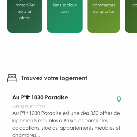
immobilier
liens sociaux
commerces
c
déjà en
réels
de quartier
place
Trouvez votre logement
Au P'tit 1030 Paradise
MEUBLÉS ET GÎTES
Au P'tit 1030 Paradise est une des 350 offres de
logements meublés à Bruxelles parmi des
colocations, studios, appartements meublés et
chambres...