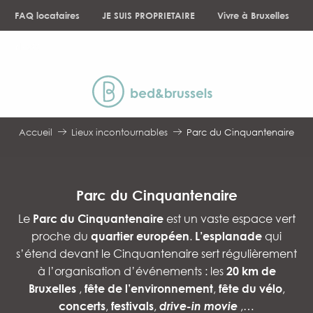
Aller
FAQ locataires
JE SUIS PROPRIETAIRE
Vivre à Bruxelles
au
contenu
NEWS
principal
Accueil
Lieux incontournables
Parc du Cinquantenaire
Parc du Cinquantenaire
Le
Parc du Cinquantenaire
est un vaste espace vert
proche du
quartier européen
.
L’esplanade
qui
s’étend devant le Cinquantenaire sert régulièrement
à l’organisation d’événements : les
20 km de
Bruxelles
,
fête de l’environnement
,
fête du vélo
,
concerts
,
festivals
,
drive-in movie
,…