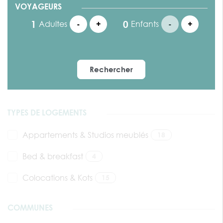
VOYAGEURS
Adultes
-
+
Enfants
-
+
Rechercher
TYPES DE LOGEMENTS
Appartements & Studios meublés
18
Bed & breakfast
4
Colocations & Kots
15
COMMUNES