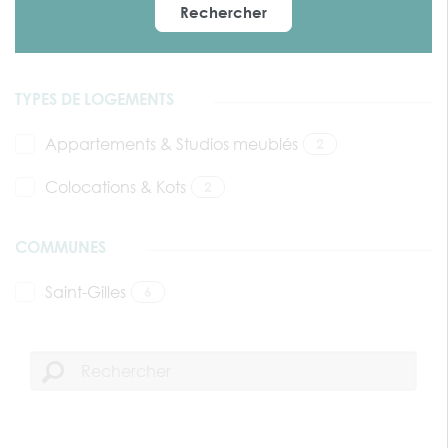
Rechercher
TYPES DE LOGEMENTS
Appartements & Studios meublés
2
Colocations & Kots
2
COMMUNES
Saint-Gilles
6