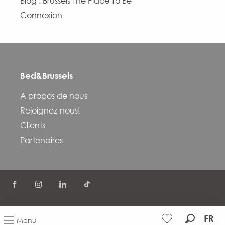
Blog : Brussels The Place To Be
Connexion
Bed&Brussels
A propos de nous
Rejoignez-nous!
Clients
Partenaires
©
Politique de confidentialité
Termes et conditions
FR
Menu
FAQ
FR
EN
Gestion du consentement