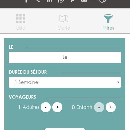
Ajouter
Liste
Carte
Filtres
LE
DURÉE DU SÉJOUR
VOYAGEURS
Adultes
-
+
Enfants
-
+