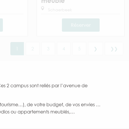
meublé
Schaerbeek
Réserver
1
2
3
4
5
❯
❯❯
). Ces 2 campus sont reliés par l’avenue de
l, tourisme…), de votre budget, de vos envies …
studios ou appartements meublés,…