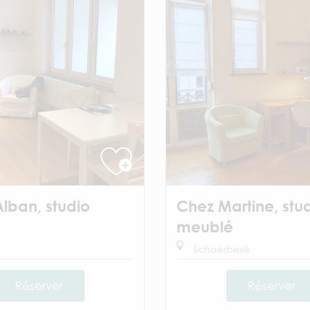
Alban, studio
Chez Martine, stu
é
meublé
Schaerbeek
Réserver
Réserver