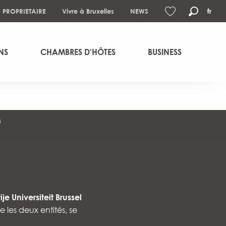
S PROPRIETAIRE
Vivre à Bruxelles
NEWS
fr
Recher
Voir les favoris
NS
CHAMBRES D'HÔTES
BUSINESS
s
ije Universiteit Brussel
 les deux entités, se