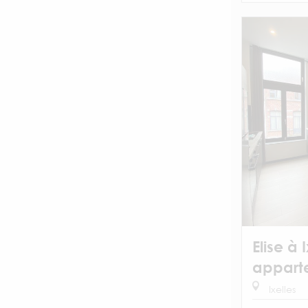
Elise à 
appart
Ixelles