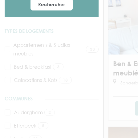
Rechercher
TYPES DE LOGEMENTS
Appartements & Studios
33
meublés
Ben & E
Bed & breakfast
3
meubl
Colocations & Kots
18
Schaerb
COMMUNES
Auderghem
2
Etterbeek
5