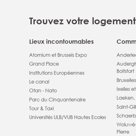
Trouvez votre logement 
Lieux incontournables
Commu
Atomium et Brussels Expo
Anderlec
Grand Place
Audergh
Boitsfort
Institutions Européennes
Bruxelles
Le canal
Ixelles e
Otan - Nato
Laeken, 
Parc du Cinquantenaire
Saint-Gil
Tour & Taxi
Schaerb
Universités ULB/VUB Hautes Ecoles
Woluwé-
Pierre