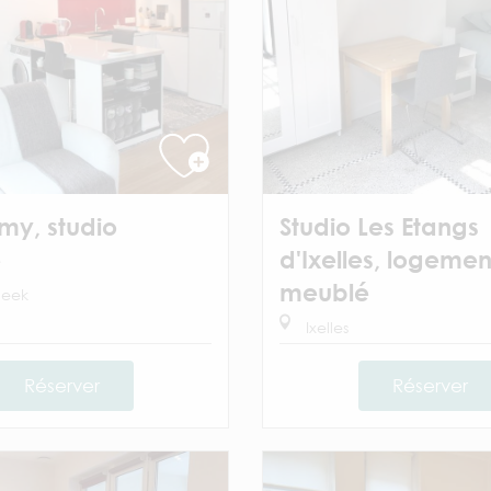
my, studio
Studio Les Etangs
é
d'Ixelles, logemen
meublé
eek
Ixelles
Réserver
Réserver