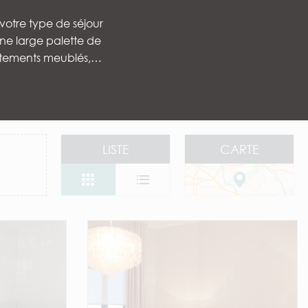
 votre type de séjour
ne large palette de
artements meublés,…
 aux favoris
LISTE
CARTE