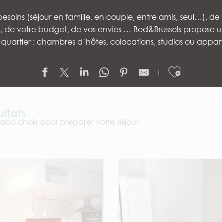
esoins (séjour en famille, en couple, entre amis, seul…), de
…), de votre budget, de vos envies … Bed&Brussels propose u
quartier : chambres d’hôtes, colocations, studios ou app
Ajouter
ultats
rand choix pour préparer votre séjour