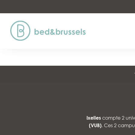
Aller
au
contenu
principal
Ixelles
compte 2 univer
(VUB)
. Ces 2 campus 