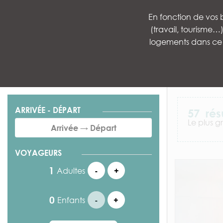
En fonction de vos b
(travail, tourisme
logements dans ce 
ARRIVÉE - DÉPART
57
rés
Le plus g
VOYAGEURS
Adultes
-
+
Enfants
-
+