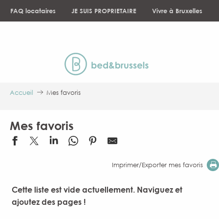
Aller
FAQ locataires
JE SUIS PROPRIETAIRE
Vivre à Bruxelles
au
contenu
NEWS
principal
Accueil
Mes favoris
Mes favoris
Imprimer/Exporter mes favoris
Cette liste est vide actuellement. Naviguez et
ajoutez des pages !