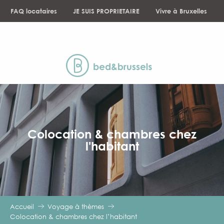
Aller
FAQ locataires
JE SUIS PROPRIETAIRE
Vivre à Bruxelles
au
contenu
NEWS
principal
Colocation & chambres chez
l'habitant
Accueil
Voyage à thèmes
Colocation & chambres chez l’habitant