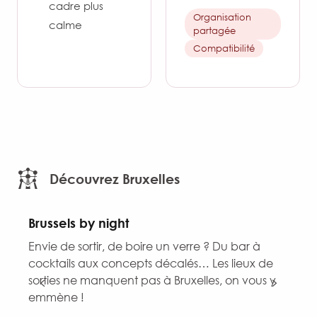
cadre plus
Organisation
calme
partagée
Compatibilité
Découvrez Bruxelles
Brussels by night
Envie de sortir, de boire un verre ? Du bar à
D
cocktails aux concepts décalés… Les lieux de
Q
sorties ne manquent pas à Bruxelles, on vous y
e
emmène !
s