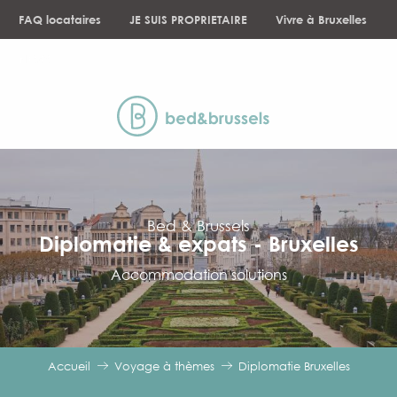
Aller
FAQ locataires
JE SUIS PROPRIETAIRE
Vivre à Bruxelles
au
contenu
NEWS
principal
Bed & Brussels
Diplomatie & expats - Bruxelles
Accommodation solutions
Accueil
Voyage à thèmes
Diplomatie Bruxelles