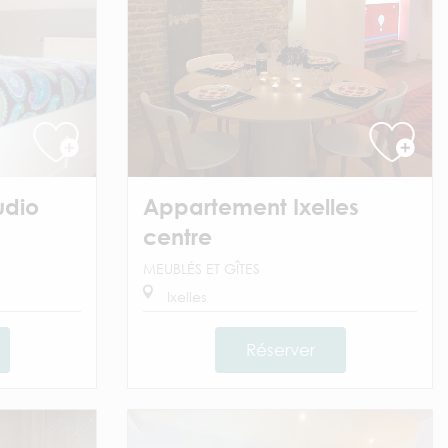
udio
Appartement Ixelles
centre
MEUBLÉS ET GÎTES
Ixelles
Réserver