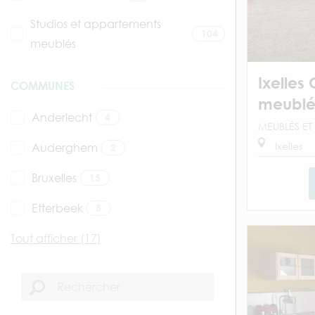
Studios et appartements
104
meublés
Ixelles 
COMMUNES
meublé.
Anderlecht
4
MEUBLÉS ET 
Ixelles
Auderghem
2
Bruxelles
15
Etterbeek
5
Tout afficher (17)