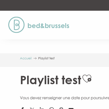
Aller
au
contenu
principal
Accueil
Playlist test
Playlist test
Ajout
Vous devez renseigner une date pour poursuivr