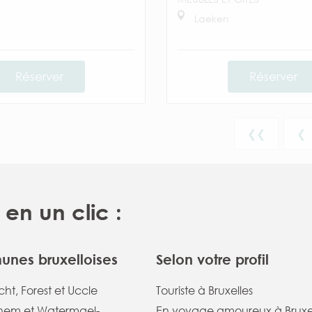
Laeken
Réserver
Réserver
❮❮
❮
en un clic :
nes bruxelloises
Selon votre profil
ht, Forest et Uccle
Touriste à Bruxelles
em et Watermael-
En voyage amoureux à Bruxe