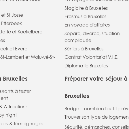
Stagiaire à Bruxelles
 et St Josse
Erasmus à Bruxelles
t Etterbeek
En voyage d'affaires
Jette et Koekelberg
Séparé, divorcé, situation
les
compliquée
eek et Evere
Séniors à Bruxelles
St-Lambert et Woluwé-St-
Contrat Volontariat V.I.E.
Diplomatie Bruxelles
à Bruxelles
Préparer votre séjour à
aurants à tester
Bruxelles
ent
 Attractions
Budget : combien faut-il prévo
 by night
Trouver son type de logemen
nces & témoignages
Sécurité, démarches, conseils