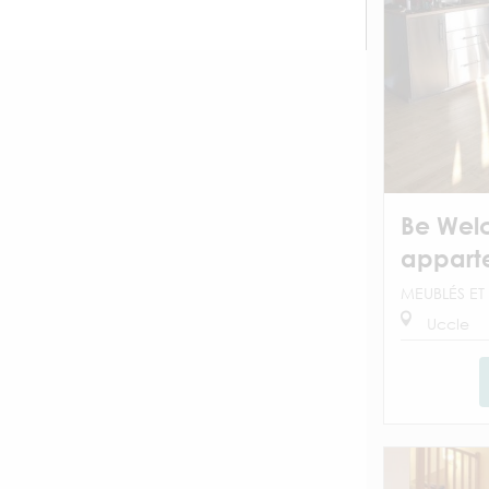
Be Wel
appart
MEUBLÉS ET 
Uccle