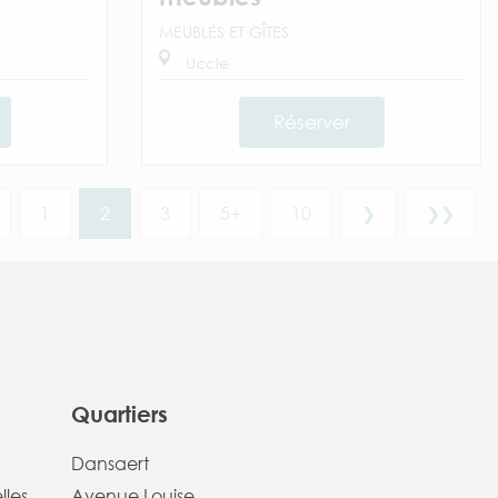
MEUBLÉS ET GÎTES
Uccle
Réserver
1
2
3
5+
10
❯
❯❯
Quartiers
Dansaert
lles
Avenue Louise