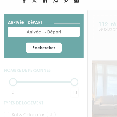
ARRIVÉE - DÉPART
112
ré
Le plus g
Rechercher
NOMBRE DE PERSONNES
0
13
TYPES DE LOGEMENT
Kot & Colocation
2