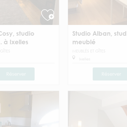
Cosy, studio
Studio Alban, stud
 à Ixelles
meublé
GÎTES
MEUBLÉS ET GÎTES
Ixelles
Réserver
Réserver