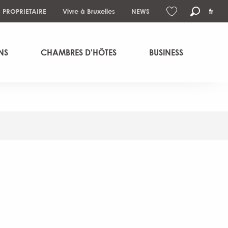
S PROPRIETAIRE
Vivre à Bruxelles
NEWS
fr
Recher
Voir les favoris
NS
CHAMBRES D'HÔTES
BUSINESS