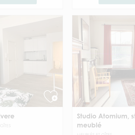
Evere
Studio Atomium, s
meublé
GÎTES
MEUBLÉS ET GÎTES