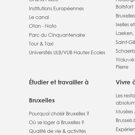
Boitsfort
Institutions Européennes
Bruxelles
Le canal
Ixelles e
Otan - Nato
Laeken, 
Parc du Cinquantenaire
Saint-Gil
Tour & Taxi
Schaerb
Universités ULB/VUB Hautes Ecoles
Woluwé-
Pierre
Étudier et travailler à
Vivre 
Les rest
Bruxelles
absolum
Musées &
Pourquoi choisir Bruxelles ?
Brussels
Où se loger à Bruxelles ?
Expérie
Qualité de vie & activités