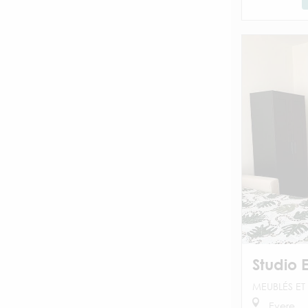
Studio 
MEUBLÉS ET 
Evere