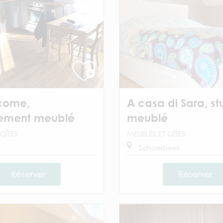
come,
A casa di Sara, st
ement meublé
meublé
GÎTES
MEUBLÉS ET GÎTES
Schaerbeek
Réserver
Réserver