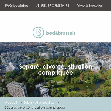
Aller
FAQ locataires
JE SUIS PROPRIETAIRE
Vivre à Bruxelles
au
contenu
NEWS
principal
Séparé, divorcé, situation
compliquée
Accueil
Selon votre profil …
Séparé, divorcé, situation compliquée