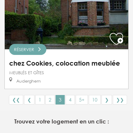
RÉSERVER
chez Cookies, colocation meublée
MEUBLÉS ET GÎTES
Auderghem
❮❮
❮
1
2
3
4
5+
10
❯
❯❯
Trouvez votre logement en un clic :