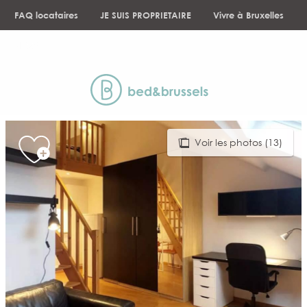
Aller
FAQ locataires
JE SUIS PROPRIETAIRE
Vivre à Bruxelles
au
contenu
NEWS
principal
Voir les photos (13)