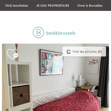
Aller
FAQ locataires
JE SUIS PROPRIETAIRE
Vivre à Bruxelles
au
contenu
NEWS
principal
Voir les photos (8)