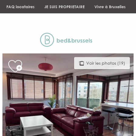
Aller
FAQ locataires
JE SUIS PROPRIETAIRE
Vivre à Bruxelles
au
contenu
NEWS
principal
Voir les photos (19)