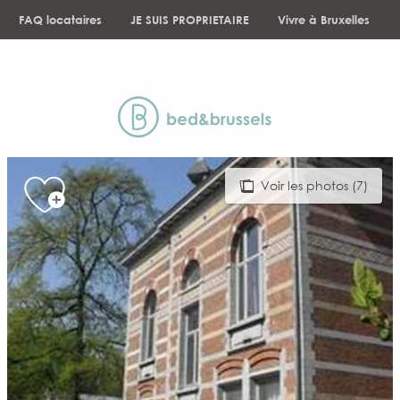
Aller
FAQ locataires
JE SUIS PROPRIETAIRE
Vivre à Bruxelles
au
contenu
NEWS
principal
Voir les photos (7)