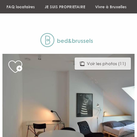
Aller
FAQ locataires
JE SUIS PROPRIETAIRE
Vivre à Bruxelles
au
contenu
NEWS
principal
Voir les photos (11)