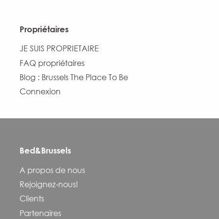
Propriétaires
JE SUIS PROPRIETAIRE
FAQ propriétaires
Blog : Brussels The Place To Be
Connexion
Bed&Brussels
Description
A propos de nous
Prestations
Rejoignez-nous!
Ouvertures
Clients
Contacter par email
Partenaires