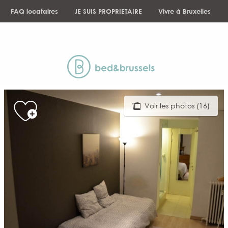
Aller
FAQ locataires
JE SUIS PROPRIETAIRE
Vivre à Bruxelles
au
contenu
NEWS
principal
Voir les photos (16)