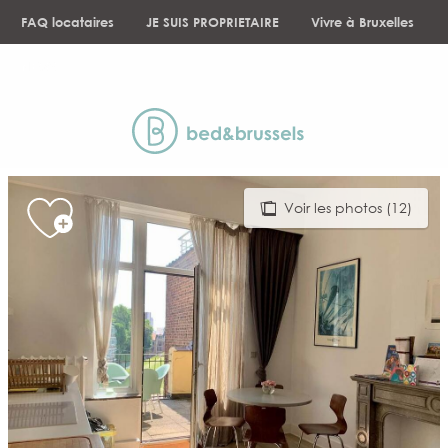
Aller
FAQ locataires
JE SUIS PROPRIETAIRE
Vivre à Bruxelles
au
contenu
NEWS
principal
Voir les photos (12)