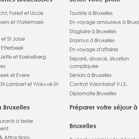
ht, Forest et Uccle
Touriste à Bruxelles
em et Watermael-
En voyage amoureux à Bruxe
Stagiaire à Bruxelles
 et St Josse
Erasmus à Bruxelles
t Etterbeek
En voyage d'affaires
Jette et Koekelberg
Séparé, divorcé, situation
les
compliquée
eek et Evere
Séniors à Bruxelles
St-Lambert et Woluwé-St-
Contrat Volontariat V.I.E.
Diplomatie Bruxelles
à Bruxelles
Préparer votre séjour à
aurants à tester
Bruxelles
ent
 Attractions