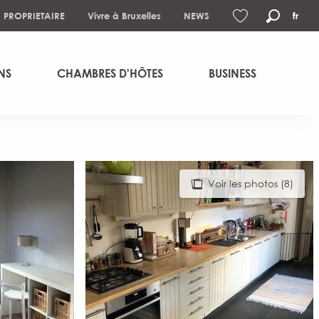
S PROPRIETAIRE
Vivre à Bruxelles
NEWS
fr
Recher
Voir les favoris
NS
CHAMBRES D'HÔTES
BUSINESS
Voir les photos (8)