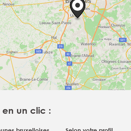
en un clic :
nes bruxelloises
Selon votre profil