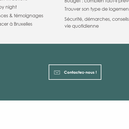
Budget : combien faut-il prévo
 by night
Trouver son type de logemen
nces & témoignages
Sécurité, démarches, conseils
cer à Bruxelles
vie quotidienne
Contactez-nous !