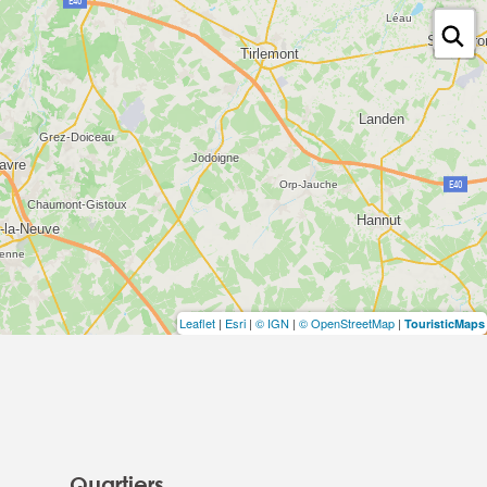
Leaflet
|
Esri
|
© IGN
|
© OpenStreetMap
|
TouristicMaps
Quartiers