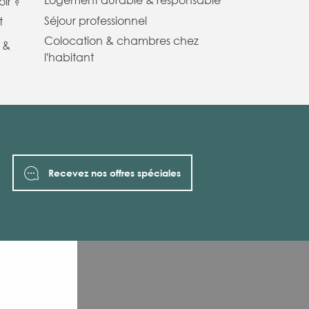
Logement durable & responsable
ir ?
Séjour professionnel
t
Colocation & chambres chez
 &
l'habitant
Recevez nos offres spéciales