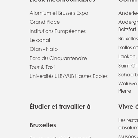
Atomium et Brussels Expo
Anderlec
Grand Place
Audergh
Boitsfort
Institutions Européennes
Bruxelles
Le canal
Ixelles e
Otan - Nato
Laeken, 
Parc du Cinquantenaire
Saint-Gil
Tour & Taxi
Schaerb
Universités ULB/VUB Hautes Ecoles
Woluwé-
Pierre
Étudier et travailler à
Vivre 
Les rest
Bruxelles
absolum
Musées &