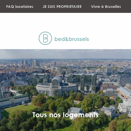
Aller
FAQ locataires
JE SUIS PROPRIETAIRE
Vivre à Bruxelles
au
contenu
NEWS
principal
Tous nos logements