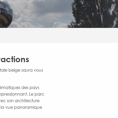
ractions
itale belge saura vous
ématiques des pays
mpressionnant. Le parc
vec son architecture
s la vue panoramique