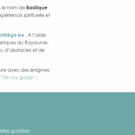
s le nom de
Basilique
périence spirituelle et
ortilège.be
.
A l’aide
féeriques du Royaume.
, d’obstacles et de
ture avec des énigmes
‘’
Oh my guide’’
.
sites guidées