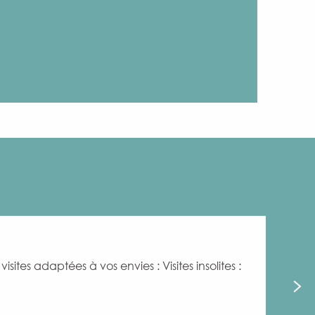
ites adaptées à vos envies : Visites insolites :
Bruxel