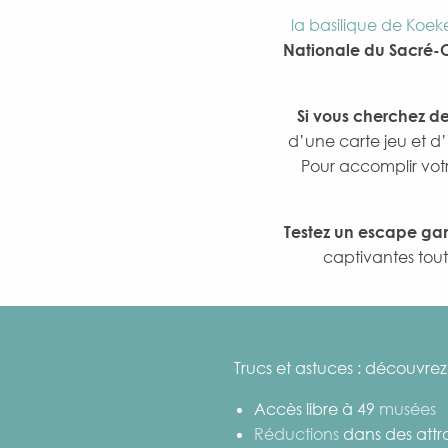
la basilique de Koek
Nationale du Sacré
Si vous cherchez de
d’une carte jeu et d
Pour accomplir vot
Testez un escape game
captivantes tout
Trucs et astuces : découvrez
Accès libre à 49
musées
Réductions
dans des attra