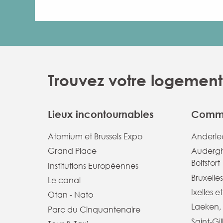
Trouvez votre logement 
Lieux incontournables
Commu
Atomium et Brussels Expo
Anderlec
Grand Place
Audergh
Boitsfort
Institutions Européennes
Bruxelles
Le canal
Ixelles e
Otan - Nato
Laeken, 
Parc du Cinquantenaire
Saint-Gil