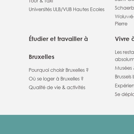
Tour & Taxi
Schaerb
Universités ULB/VUB Hautes Ecoles
Woluwé-
Pierre
Étudier et travailler à
Vivre 
Les rest
Bruxelles
absolum
Musées &
Pourquoi choisir Bruxelles ?
Brussels
Où se loger à Bruxelles ?
Expérie
Qualité de vie & activités
Se dépla