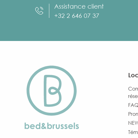
Assistance client
+32 2 646 07 37
Loc
Com
rése
FAQ 
Pro
NE
Tém