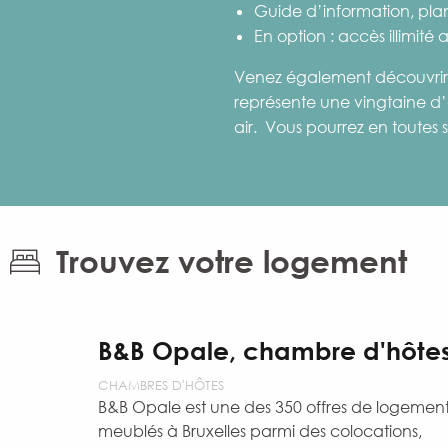
Guide d’information, plan
En option : accès illimité
Venez également découvrir un
représente une vingtaine d’a
air. Vous pourrez en toutes 
Trouvez votre logement
B&B Opale, chambre d'hôte
CHAMBRES D'HÔTES
B&B Opale est une des 350 offres de logemen
meublés à Bruxelles parmi des colocations,