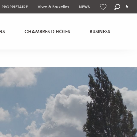
S PROPRIETAIRE
Vivre à Bruxelles
NEWS
fr
Recher
Voir les favoris
NS
CHAMBRES D'HÔTES
BUSINESS