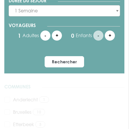
DURÉE DU SÉJOUR
VOYAGEURS
Adultes
-
+
Enfants
-
+
Rechercher
COMMUNES
Anderlecht
1
Bruxelles
10
Etterbeek
3