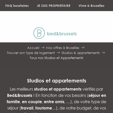
Aller
FAQ locataires
JE SUIS PROPRIETAIRE
Vivre à Bruxelles
au
contenu
NEWS
principal
Accueil
Nos offres à Bruxelles
Trouver son type de logement
Studios & appartements
Tous nos Studios et Appartements
Studios et appartements
Les meilleurs
studios et appartements
vérifiés par
Bed&Brussels
! En fonction de vos besoins (
séjour en
famille
,
en couple
,
entre amis
, …), de votre type de
séjour (
travail
,
tourisme
…), de votre budget, de vos