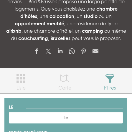
envies … Bed&Brussels propose une large palette de
logements. Que vous choisissiez une
chambre
d’hôtes
, une
colocation
, un
studio
ou un
appartement meublé
, une résidence de type
airbnb
, une chambre d’hôtel, un
camping
ou même
du
couchsurfing
,
Bruxelles
peut vous le proposer.
Liste
Carte
Filtres
LE