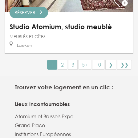
RÉSERVER
Studio Atomium, studio meublé
MEUBLÉS ET GÎTES
Laeken
1
2
3
5+
10
❯
❯❯
Trouvez votre logement en un clic :
Lieux incontournables
Atomium et Brussels Expo
Grand Place
Institutions Européennes