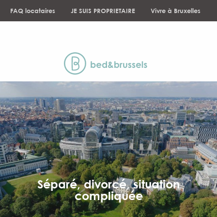
Aller
FAQ locataires
JE SUIS PROPRIETAIRE
Vivre à Bruxelles
au
contenu
NEWS
principal
Séparé, divorcé, situation
compliquée